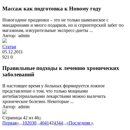
Массаж как подготовка к Новому году
Новогодние праздники – это не только шампанское с
мандаринами и много подарков, но и спринтерский забег по
магазинам, изнурительные экспресс-диеты ...
Автор: admin
Статьи
05.12.2011
921
0
Правильные подходы к лечению хронических
заболеваний
В настоящее время у больных формируется ложное
представление о том, что только мощными
антибактериальными лекарствами можно вылечить
хронические болезни. Некоторые ...
Автор: admin
Страница 42 из 46
«
Первая
«
...
10
20
30
...
40
41
42
43
44
...
»
Последняя »