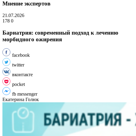
Мнение экспертов
21.07.2026
178
0
Бариатрия: современный подход к лечению
морбидного ожирения
facebook
twitter
вконтакте
pocket
fb messenger
Екатерина Голюк