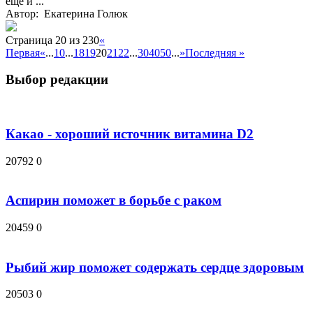
еще и ...
Автор: Екатерина Голюк
Страница 20 из 230
«
Первая
«
...
10
...
18
19
20
21
22
...
30
40
50
...
»
Последняя »
Выбор редакции
Какао - хороший источник витамина D2
20792
0
Аспирин поможет в борьбе с раком
20459
0
Рыбий жир поможет содержать сердце здоровым
20503
0