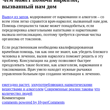
вызванный нам дом
Вывод из запоя
, кодирование от наркомании и алкоголя – со
всем этим легко справится врач-нарколог, вызванный нам дом.
Помощь специалиста также может понадобиться, если
передозировка алкогольными напитками и наркотиками
вызвала интоксикацию, поэтому требуется срочная чистка
организма от токсинов.
Если родственникам необходима квалифицированная
врачебная помощь, так как они не знают, как убедить близкого
человека в лечении, вызов нарколога поможет решить и эту
проблему. Консультации на дому позволяют быстрее
преодолевать такие болезни, как алкоголизм, наркомания и
токсикомания. Врач умело находит нужные рычажки
управления больным при создании мотивации к лечению.
ежегодно растет.
злоупотребляющих наркотическими
веществами и алкоголем
Современные реалии таковы
что
количество людей
Комментарии
comments powered by HyperComments