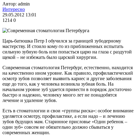
Автор: admin
Интересно
29.05.2012 13:01
1214
0
Царь-батюшка Петр I обучился за границей зубодерному
мастерству. И стоило кому-то из приближенных испытать
сильную зубную боль или попасться царю на глаза с раздутой
щекой – не избежать было царской хирургии.
Современная стоматология Петербург, естественно, находится
на качественно ином уровне. Как правило, профилактический
осмотр зубов позволяет выявить кариес и другие заболевания
еще до того, как у человека возникла зубная боль. На
начальном уровне зуб удается привести в порядок достаточно
быстро и надежно, человеку много лет не понадобятся
лечение и удаление зубов.
Есть в стоматологии и свои «группы риска»: особое внимание
уделяется осмотру, профилактике, а если надо – и лечению
зубов будущих мам. Старинное присловье «Один ребенок –
один зуб» совсем не обязательно должно сбываться у
современных женщин.