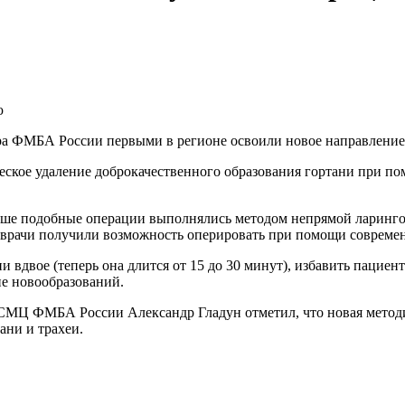
ра ФМБА России первыми в регионе освоили новое направлени
кое удаление доброкачественного образования гортани при по
ше подобные операции выполнялись методом непрямой ларингос
 врачи получили возможность оперировать при помощи совреме
 вдвое (теперь она длится от 15 до 30 минут), избавить пациент
ие новообразований.
Ц ФМБА России Александр Гладун отметил, что новая методик
ани и трахеи.