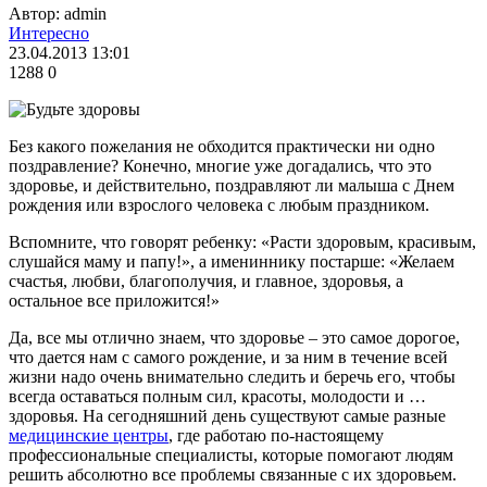
Автор: admin
Интересно
23.04.2013 13:01
1288
0
Без какого пожелания не обходится практически ни одно
поздравление? Конечно, многие уже догадались, что это
здоровье, и действительно, поздравляют ли малыша с Днем
рождения или взрослого человека с любым праздником.
Вспомните, что говорят ребенку: «Расти здоровым, красивым,
слушайся маму и папу!», а имениннику постарше: «Желаем
счастья, любви, благополучия, и главное, здоровья, а
остальное все приложится!»
Да, все мы отлично знаем, что здоровье – это самое дорогое,
что дается нам с самого рождение, и за ним в течение всей
жизни надо очень внимательно следить и беречь его, чтобы
всегда оставаться полным сил, красоты, молодости и …
здоровья. На сегодняшний день существуют самые разные
медицинские центры
, где работаю по-настоящему
профессиональные специалисты, которые помогают людям
решить абсолютно все проблемы связанные с их здоровьем.