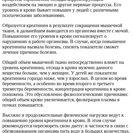
воздействием на эмоции и другие нервные процессы. Его
уровень в крови бывает повышен у людей с различными
психическими заболеваниями.
Образуется креатинин в результате сокращения мышечной
ткани, в дальнейшем выводится из организма вместе с мочой.
Повышенние его уровеня в крови сигнализирует о
нарушениях в работе организма. В случае, когда повышение
креатинина вызвала болезнь, снизить показатели сможет
лечение причины болезни.
Общий объем мышечной ткани непосредственно влияет на
уровень креатинина, отсюда в крови мужчин данного
вещества больше, чем у женщин. У детей же показатели
креатинина гораздо ниже, чем у взрослых. В целом во время
беременности, а особенно во время второго и третьего
триместра беременности, концентрация креатинина в крови
понижена. Это обусловленно физиологическими причинами:
общий объем крови увеличивается, фильтрация плазмы в
почках повышается.
Высокие и продолжительные физичиские нагрузки ведут к
повышению уровня креатинина в крови. В этом случае
рекомендуется пересмореть свою диету: в частности в связи с
обезвоживанием организма пить воду в больших количествах.