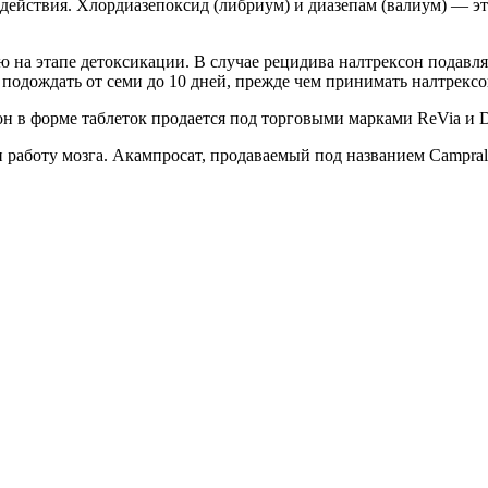
о действия. Хлордиазепоксид (либриум) и диазепам (валиум) — 
ю на этапе детоксикации. В случае рецидива налтрексон подавля
подождать от семи до 10 дней, прежде чем принимать налтрексо
он в форме таблеток продается под торговыми марками ReVia и D
 работу мозга. Акампросат, продаваемый под названием Campral