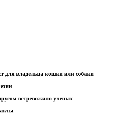
т для владельца кошки или собаки
лезни
ирусом встревожило ученых
ракты