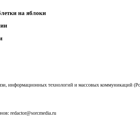
блетки на яблоки
нии
и
вязи, информационных технологий и массовых коммуникаций (Ро
ов: redactor@sorcmedia.ru