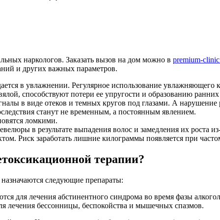
льных наркологов. Заказать вызов на дом можно в
premium-clini
ваний и других важных параметров.
ется в увлажнении. Регулярное использование увлажняющего кр
 вялой, способствуют потери ее упругости и образованию ранних
гналы в виде отеков и темных кругов под глазами. А нарушение 
последствия станут не временным, а постоянным явлением.
новятся ломкими.
велюры в результате выпадения волос и замедления их роста из
ом. Риск заработать лишние килограммы появляется при частом
детоксикационной терапии?
м назначаются следующие препараты:
ются для лечения абстинентного синдрома во время фазы алког
ля лечения бессонницы, беспокойства и мышечных спазмов.