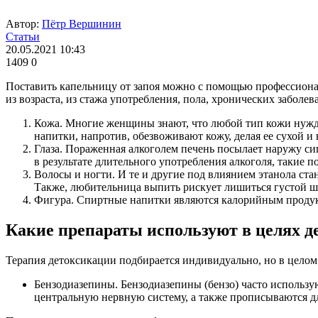
Автор:
Пётр Вершинин
Статьи
20.05.2021 10:43
1409
0
Поставить капельницу от запоя можно с помощью профессиона
из возраста, из стажа употребления, пола, хронических заболе
Кожа. Многие женщины знают, что любой тип кожи нужда
напитки, напротив, обезвоживают кожу, делая ее сухой и
Глаза. Пораженная алкоголем печень посылает наружу си
в результате длительного употребления алкоголя, такие 
Волосы и ногти. И те и другие под влиянием этанола ста
Также, любительница выпить рискует лишиться густой ше
Фигура. Спиртные напитки являются калорийным продукт
Какие препараты используют в целях 
Терапия детоксикации подбирается индивидуально, но в цело
Бензодиазепины. Бензодиазепины (бензо) часто использу
центральную нервную систему, а также прописываются д