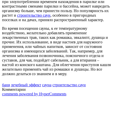
при злоупотреблении временем нахождения в парилке или
контрастными сменами парилки и бассейна, может навредить
организму больше, чем принести пользу. Но популярность их
растет и
строительство саун
, особенно в пригородных
поселках и на дачах, приняло распространенный характер.
Во время посещения сауны, к ее температурному
воздействию, желательно добавлять применение
лекарственных трав, таких как ромашка, эвкалипт, душица и
прочие. Их использование, в виде настоев для наружного
применения, или чайных напитков, зависит от состояния
организма и имеющихся заболеваний. Так, например, для
лечения заболевания позвоночника, поясничного отдела и
суставов, для чая, подойдет сабельник, а для втирания –
настой из конского каштана. Для облегчения приступов кашля
желательно применять чай из ромашки и душицы. Но все
должно делаться со знанием и в меру.
баня
лечебный эффект
сауна
строительство саун
Комментарии
comments powered by HyperComments