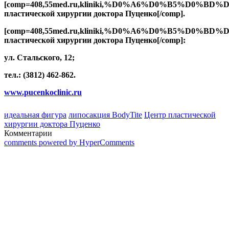
[comp=408,55med.ru,kliniki,%D0%A6%D0%B5
пластической хирургии доктора Пуценко[/comp].
[comp=408,55med.ru,kliniki,%D0%A6%D0%B5
пластической хирургии доктора Пуценко[/comp]:
ул. Стальского, 12;
тел.: (3812) 462-862.
www.pucenkoclinic.ru
идеальная фигура
липосакция BodyTite
Центр пластической
хирургии доктора Пуценко
Комментарии
comments powered by HyperComments