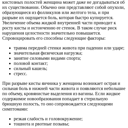
кистозных полостей женщина может даже не догадываться об
их существовании. Обычно они представляют собой опухоли,
образующиеся из фолликулов или желтого тела, и при
разрыве их ощущается боль, которая быстро купируется.
Увеличение объема жидкой внутренней части приводит к
росту кисты и истончению ее стенок. В таком случае риск
нарушения целостности значительно повышается.
Спровоцировать его способны следующие факторы:
травма передней стенки живота при падении или ударе;
значительная физическая нагрузка;
занятие силовыми видами спорта;
половой контакт;
сильный кашель;
стресс.
При разрыве кисты яичника у женщины возникает острая и
сильная боль в нижней части живота и появляются небольшие
по объему, кровянистые выделения из вагины. Если жидкое
содержимое новообразования попадает в стерильную
брюшную полость, то оно сопровождается следующими
симптомами:
резкая слабость и головокружение;
тошнота и рвотные позывы;