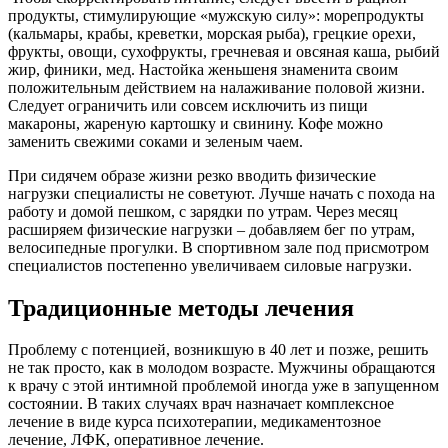
продукты, стимулирующие «мужскую силу»: морепродукты
(кальмары, крабы, креветки, морская рыба), грецкие орехи,
фрукты, овощи, сухофрукты, гречневая и овсяная каша, рыбий
жир, финики, мед. Настойка женьшеня знаменита своим
положительным действием на налаживание половой жизни.
Следует ограничить или совсем исключить из пищи
макароны, жареную картошку и свинину. Кофе можно
заменить свежими соками и зеленым чаем.
При сидячем образе жизни резко вводить физические
нагрузки специалисты не советуют. Лучше начать с похода на
работу и домой пешком, с зарядки по утрам. Через месяц
расширяем физические нагрузки – добавляем бег по утрам,
велосипедные прогулки. В спортивном зале под присмотром
специалистов постепенно увеличиваем силовые нагрузки.
Традиционные методы лечения
Проблему с потенцией, возникшую в 40 лет и позже, решить
не так просто, как в молодом возрасте. Мужчины обращаются
к врачу с этой интимной проблемой иногда уже в запущенном
состоянии. В таких случаях врач назначает комплексное
лечение в виде курса психотерапии, медикаментозное
лечение, ЛФК, оперативное лечение.