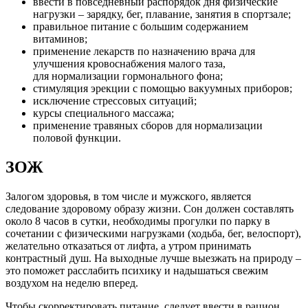
ввести в повседневный распорядок дня физические
нагрузки – зарядку, бег, плавание, занятия в спортзале;
правильное питание с большим содержанием
витаминов;
применение лекарств по назначению врача для
улучшения кровоснабжения малого таза,
для нормализации гормонального фона;
стимуляция эрекции с помощью вакуумных приборов;
исключение стрессовых ситуаций;
курсы специального массажа;
применение травяных сборов для нормализации
половой функции.
ЗОЖ
Залогом здоровья, в том числе и мужского, является
следование здоровому образу жизни. Сон должен составлять
около 8 часов в сутки, необходимы прогулки по парку в
сочетании с физическими нагрузками (ходьба, бег, велоспорт),
желательно отказаться от лифта, а утром принимать
контрастный душ. На выходные лучше выезжать на природу –
это поможет расслабить психику и надышаться свежим
воздухом на неделю вперед.
Чтобы скорректировать питание, следует ввести в рацион