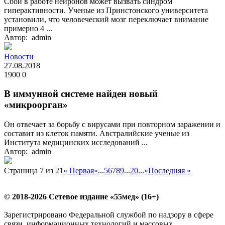
Сбой в работе нейронов может вызвать синдром
гиперактивности. Ученые из Принстонского университета
установили, что человеческий мозг переключает внимание
примерно 4 ...
Автор: admin
Новости
27.08.2018
1900
0
В иммунной системе найден новый
«микроорган»
Он отвечает за борьбу с вирусами при повторном заражении и
составит из клеток памяти. Австралийские ученые из
Института медицинских исследований ...
Автор: admin
Страница 7 из 21
« Первая
«
...
5
6
7
8
9
...
20
...
»
Последняя »
© 2018-2026 Сетевое издание «55мед» (16+)
Зарегистрировано Федеральной службой по надзору в сфере
связи, информационных технологий и массовых