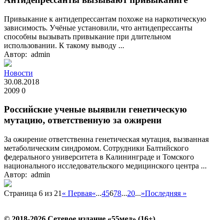
Привыкание к антидепрессантам похоже на наркотическую
зависимость. Учёные установили, что антидепрессанты
способны вызывать привыкание при длительном
использовании. К такому выводу ...
Автор: admin
Новости
30.08.2018
2009
0
Российские ученые выявили генетическую
мутацию, ответственную за ожирени
За ожирение ответственна генетическая мутация, вызванная
метаболическим синдромом. Сотрудники Балтийского
федерального университета в Калининграде и Томского
национального исследовательского медицинского центра ...
Автор: admin
Страница 6 из 21
« Первая
«
...
4
5
6
7
8
...
20
...
»
Последняя »
© 2018-2026 Сетевое издание «55мед» (16+)