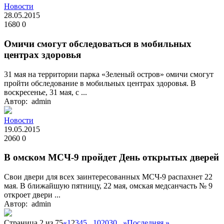
Новости
28.05.2015
1680
0
Омичи смогут обследоваться в мобильных
центрах здоровья
31 мая на территории парка «Зеленый остров» омичи смогут
пройти обследование в мобильных центрах здоровья. В
воскресенье, 31 мая, с ...
Автор: admin
Новости
19.05.2015
2060
0
В омском МСЧ-9 пройдет День открытых дверей
Свои двери для всех заинтересованных МСЧ-9 распахнет 22
мая. В ближайшую пятницу, 22 мая, омская медсанчасть № 9
откроет двери ...
Автор: admin
Страница 2 из 75
«
1
2
3
4
5
...
10
20
30
...
»
Последняя »