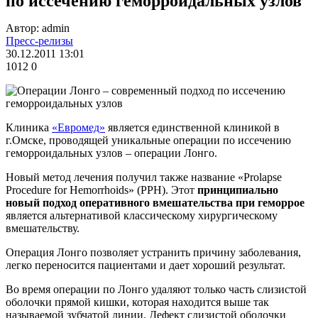
по иссечению геморроидальных узлов
Автор: admin
Пресс-релизы
30.12.2011 13:01
1012
0
Клиника
«Евромед»
является единственной клиникой в
г.Омске, проводящей уникальные операции по иссечению
геморроидальных узлов – операции Лонго.
Новый метод лечения получил также название «Prolapse
Procedure for Hemorrhoids» (PPH). Этот
принципиально
новый подход оперативного вмешательства при геморрое
является альтернативой классическому хирургическому
вмешательству.
Операция Лонго позволяет устранить причину заболевания,
легко переносится пациентами и дает хороший результат.
Во время операции по Лонго удаляют только часть слизистой
оболочки прямой кишки, которая находится выше так
называемой зубчатой линии. Дефект слизистой оболочки