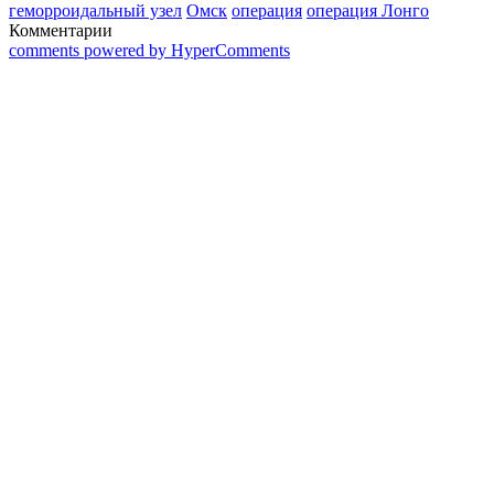
геморроидальный узел
Омск
операция
операция Лонго
Комментарии
comments powered by HyperComments