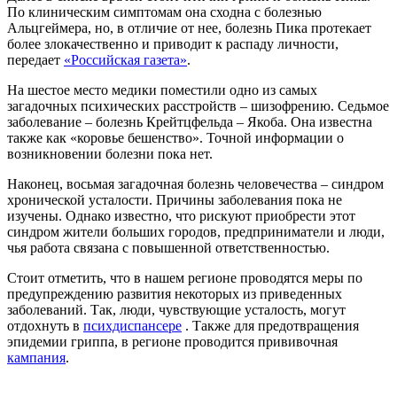
По клиническим симптомам она сходна с болезнью
Альцгеймера, но, в отличие от нее, болезнь Пика протекает
более злокачественно и приводит к распаду личности,
передает
«Российская газета»
.
На шестое место медики поместили одно из самых
загадочных психических расстройств – шизофрению. Седьмое
заболевание – болезнь Крейтцфельда – Якоба. Она известна
также как «коровье бешенство». Точной информации о
возникновении болезни пока нет.
Наконец, восьмая загадочная болезнь человечества – синдром
хронической усталости. Причины заболевания пока не
изучены. Однако известно, что рискуют приобрести этот
синдром жители больших городов, предприниматели и люди,
чья работа связана с повышенной ответственностью.
Стоит отметить, что в нашем регионе проводятся меры по
предупреждению развития некоторых из приведенных
заболеваний. Так, люди, чувствующие усталость, могут
отдохнуть в
психдиспансере
. Также для предотвращения
эпидемии гриппа, в регионе проводится прививочная
кампания
.