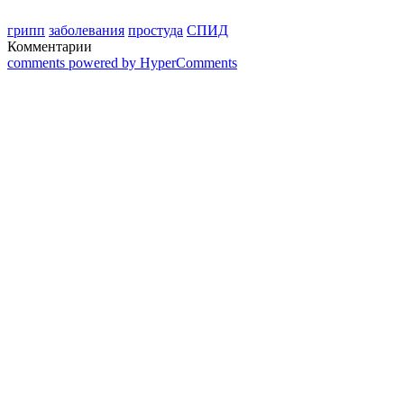
грипп
заболевания
простуда
СПИД
Комментарии
comments powered by HyperComments