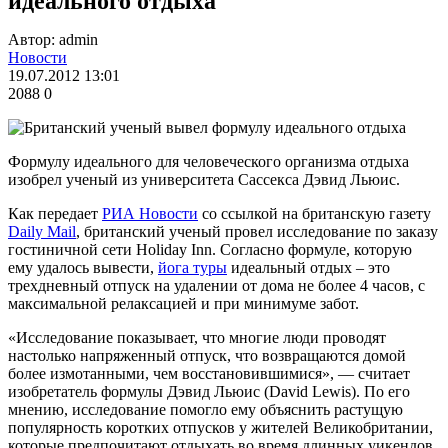
идеального отдыха
Автор: admin
Новости
19.07.2012 13:01
2088
0
Формулу идеального для человеческого организма отдыха
изобрел ученый из университета Сассекса Дэвид Льюис.
Как передает
РИА Новости
со ссылкой на британскую газету
Daily Mail
, британский ученый провел исследование по заказу
гостиничной сети Holiday Inn. Согласно формуле, которую
ему удалось вывести,
йога туры
идеальный отдых – это
трехдневный отпуск на удалении от дома не более 4 часов, с
максимальной релаксацией и при минимуме забот.
«Исследование показывает, что многие люди проводят
настолько напряженный отпуск, что возвращаются домой
более измотанными, чем восстановившимися», — считает
изобретатель формулы Дэвид Льюис (David Lewis). По его
мнению, исследование помогло ему объяснить растущую
популярность коротких отпусков у жителей Великобритании,
которые предпочитают отдыхать во время длинных уикендов.