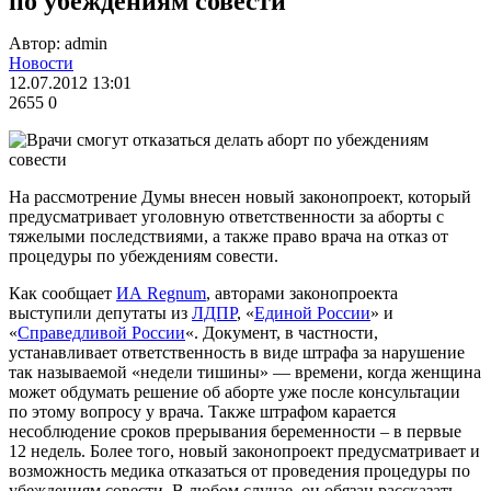
по убеждениям совести
Автор: admin
Новости
12.07.2012 13:01
2655
0
На рассмотрение Думы внесен новый законопроект, который
предусматривает уголовную ответственности за аборты с
тяжелыми последствиями, а также право врача на отказ от
процедуры по убеждениям совести.
Как сообщает
ИА Regnum
, авторами законопроекта
выступили депутаты из
ЛДПР
, «
Единой России
» и
«
Справедливой России
«. Документ, в частности,
устанавливает ответственность в виде штрафа за нарушение
так называемой «недели тишины» — времени, когда женщина
может обдумать решение об аборте уже после консультации
по этому вопросу у врача. Также штрафом карается
несоблюдение сроков прерывания беременности – в первые
12 недель. Более того, новый законопроект предусматривает и
возможность медика отказаться от проведения процедуры по
убеждениям совести. В любом случае, он обязан рассказать