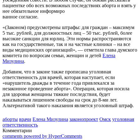
пациентке обо всех возможных последствиях аборта и взять у
нее обязательное информиро
ванное согласие.
«(Законом) предусмотрены штрафы: для граждан – максимум
5 тыс. рублей, для должностных лиц – 50 тыс. рублей, более
высокие санкции для юрлиц. Эти нормы распространяются
как на государственные, так и на частные клиники – на все
виды медицинских организаций», — отметила глава думского
комитета по вопросам семьи, женщин и детей
Елена
Мизулина
.
Добавим, что в законе также прописана уголовная
ответственность для врачей, которая наступает, если
«нарушитель дважды в течение года привлекался за
незаконное проведение аборта». Операция, которая носила
для здоровья женщины тяжкие последствия, будет
наказываться лишением свободы на срок до 8-ми лет.
Альтернативой такого наказания является уголовный штраф.
аборты
врачи
Елена Мизулина
законопроект
Омск
уголовная
ответственность
Комментарии
comments powered by HyperComments