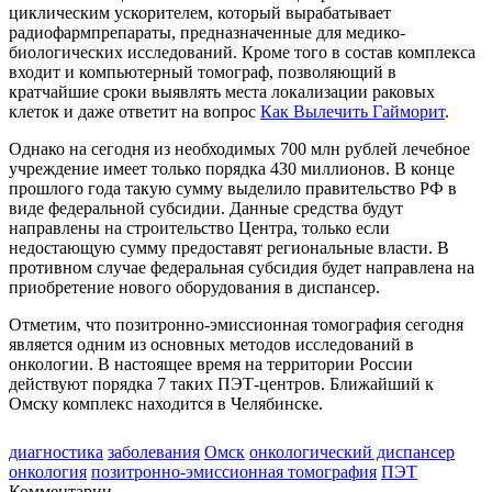
циклическим ускорителем, который вырабатывает
радиофармпрепараты, предназначенные для медико-
биологических исследований. Кроме того в состав комплекса
входит и компьютерный томограф, позволяющий в
кратчайшие сроки выявлять места локализации раковых
клеток и даже ответит на вопрос
Как Вылечить Гайморит
.
Однако на сегодня из необходимых 700 млн рублей лечебное
учреждение имеет только порядка 430 миллионов. В конце
прошлого года такую сумму выделило правительство РФ в
виде федеральной субсидии. Данные средства будут
направлены на строительство Центра, только если
недостающую сумму предоставят региональные власти. В
противном случае федеральная субсидия будет направлена на
приобретение нового оборудования в диспансер.
Отметим, что позитронно-эмиссионная томография сегодня
является одним из основных методов исследований в
онкологии. В настоящее время на территории России
действуют порядка 7 таких ПЭТ-центров. Ближайший к
Омску комплекс находится в Челябинске.
диагностика
заболевания
Омск
онкологический диспансер
онкология
позитронно-эмиссионная томография
ПЭТ
Комментарии