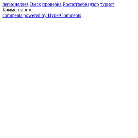
легионеллез
Омск
проверка
Роспотребнадзор
турист
Комментарии
comments powered by HyperComments