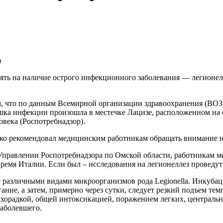
ть на наличие острого инфекционного заболевания — легионелл
м, что по данным Всемирной организации здравоохранения (ВОЗ)
шка инфекции произошла в местечке Лацизе, расположенном на 
овека (Роспотребнадзор).
ко рекомендовал медицинским работникам обращать внимание 
Управлении Роспотребнадзора по Омской области, работникам м
емя Италии. Если был – исследования на легионеллез проведут 
различными видами микроорганизмов рода Legionella. Инкубаци
ние, а затем, примерно через сутки, следует резкий подъем те
лихорадкой, общей интоксикацией, поражением легких, централь
заболевшего.