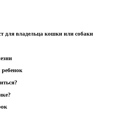
т для владельца кошки или собаки
лезни
 ребенок
титься?
ике?
рок