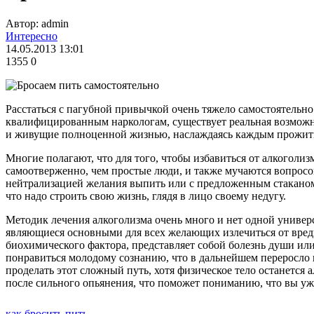
Автор: admin
Интересно
14.05.2013 13:01
1355
0
Расстаться с пагубной привычкой очень тяжело самостоятельн
квалифицированным наркологам, существует реальная возможно
и живущие полноценной жизнью, наслаждаясь каждым прожит
Многие полагают, что для того, чтобы избавиться от алкоголиз
самоотверженно, чем простые люди, и также мучаются вопросом
нейтрализацией желания выпить или с предложенным стаканом 
что надо строить свою жизнь, глядя в лицо своему недугу.
Методик лечения алкоголизма очень много и нет одной универ
являющиеся основными для всех желающих излечиться от вредн
биохимического фактора, представляет собой болезнь души ил
понравиться молодому сознанию, что в дальнейшем переросло 
проделать этот сложный путь, хотя физическое тело останется
после сильного опьянения, что поможет пониманию, что вы уж
как бросить пить