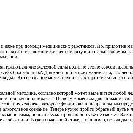
о и даже при помощи медицинских работников. Но, приложив ма
сть выйти из сложной жизненной ситуации с алкоголизмом, так
ым днем.
ма нужно наличие железной силы воли, но это не совсем правиль
: как бросить пить?. Должно прийти понимание того, что необхо
водки. Это осознание может появиться в короткие моменты воз
сальной методике, согласно которой может вылечиться любой ч
ой привычки напиваться. Первым моментом для внимания являет
и сознания человека, которое сформировано неправильным предс
в алкогольное сознание. Теперь нужно пройти обратный путь к 
 алкозависимым, но пить бесконтрольно оно уже не сможет. Важн
е своё отпили. Важен начальный стимул, например, порыв души 