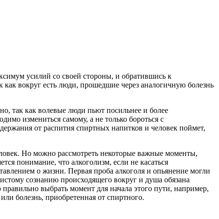
ксимум усилий со своей стороны, и обратившись к
 как вокруг есть люди, прошедшие через аналогичную болезнь
но, так как волевые люди пьют посильнее и более
димо измениться самому, а не только бороться с
держания от распития спиртных напитков и человек поймет,
еловек. Но можно рассмотреть некоторые важные моменты,
ся понимание, что алкоголизм, если не касаться
тавлением о жизни. Первая проба алкоголя и опьянение могли
чистому сознанию происходящего вокруг и душа обязана
о правильно выбрать момент для начала этого пути, например,
или болезнь, приобретенная от спиртного.