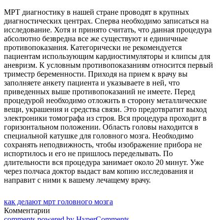
МРТ диагностику в нашей стране проводят в крупных
диагностических центрах. Сперва необходимо записаться на
исследование. Хотя и принято считать, что данная процедура
абсолютно безвредна все же существуют и единичные
противопоказания. Категорически не рекомендуется
пациентам использующим кардиостимуляторы и клипсы для
аневризм. К условным противопоказаниям относится первый
триместр беременности. Приходя на прием к врачу вы
заполняете анкету пациента и указываете в ней, что
приведенных выше противопоказаний не имеете. Перед
процедурой необходимо отложить в сторону металлические
вещи, украшения и средства связи. Это предотвратит выход
электроники томографа из строя. Вся процедура проходит в
горизонтальном положении. Область головы находится в
специальной катушке для головного мозга. Необходимо
сохранять неподвижность, чтобы изображение прибора не
испортилось и его не пришлось переделывать. По
длительности вся процедура занимает около 20 минут. Уже
через полчаса доктор выдаст вам копию исследования и
направит с ними к вашему лечащему врачу.
как делают мрт головного мозга
Комментарии
comments powered by HyperComments