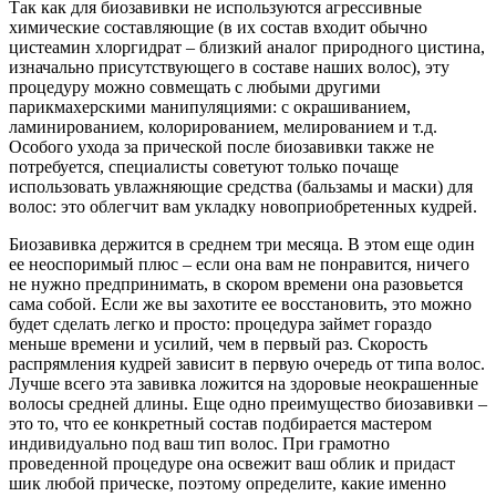
Так как для биозавивки не используются агрессивные
химические составляющие (в их состав входит обычно
цистеамин хлоргидрат – близкий аналог природного цистина,
изначально присутствующего в составе наших волос), эту
процедуру можно совмещать с любыми другими
парикмахерскими манипуляциями: с окрашиванием,
ламинированием, колорированием, мелированием и т.д.
Особого ухода за прической после биозавивки также не
потребуется, специалисты советуют только почаще
использовать увлажняющие средства (бальзамы и маски) для
волос: это облегчит вам укладку новоприобретенных кудрей.
Биозавивка держится в среднем три месяца. В этом еще один
ее неоспоримый плюс – если она вам не понравится, ничего
не нужно предпринимать, в скором времени она разовьется
сама собой. Если же вы захотите ее восстановить, это можно
будет сделать легко и просто: процедура займет гораздо
меньше времени и усилий, чем в первый раз. Скорость
распрямления кудрей зависит в первую очередь от типа волос.
Лучше всего эта завивка ложится на здоровые неокрашенные
волосы средней длины. Еще одно преимущество биозавивки –
это то, что ее конкретный состав подбирается мастером
индивидуально под ваш тип волос. При грамотно
проведенной процедуре она освежит ваш облик и придаст
шик любой прическе, поэтому определите, какие именно