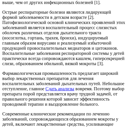
выше, чем от других инфекционных болезней [1].
Острые респираторные болезни являются лидирующей
формой заболеваемости в детском возрасте [2].
Патофизиологической основой клинических проявлений этих
заболеваний является воспалительный процесс слизистых
оболочек различных отделов дыхательного тракта
(носоглотка, гортань, трахея, бронхи), индуцируемый
главным образом вирусами и реализуемый избыточной
продукцией провоспалительных медиаторов и цитокинов.
Воспалительные заболевания респираторной системы у детей
практически всегда сопровождаются кашлем, гиперсекрецией
слизи, образованием обильной, вязкой мокроты [3].
Фармакологическая промышленность предлагает широкий
выбор лекарственных препаратов для лечения
воспалительных заболеваний дыхательных путей. Небольшое
отступление, главное
Сдать анализы
вовремя. Поэтому выбор
препарата порой представляется врачу трудной задачей, от
правильного решения которой зависит эффективность
проводимой терапии и выздоровление больного.
Современные клинические рекомендации по лечению
заболеваний, сопровождающихся образованием мокроты у
детей, включают лекарственные средства, усиливающие