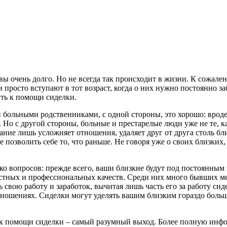
вы очень долго. Но не всегда так происходит в жизни. К сожал
осто вступают в тот возраст, когда о них нужно постоянно забот
уть к помощи сиделки.
больными родственниками, с одной стороны, это хорошо: вроде, 
Но с другой стороны, больные и престарелые люди уже не те, к
ние лишь усложняет отношения, удаляет друг от друга столь бли
те позволить себе то, что раньше. Не говоря уже о своих близки
ко вопросов: прежде всего, ваши близкие будут под постоянны
остных и профессиональных качеств. Среди них много бывших ме
свою работу и заработок, вычитая лишь часть его за работу сид
тношениях. Сиделки могут уделять вашим близким гораздо больше
я к помощи сиделки – самый разумный выход. Более полную ин