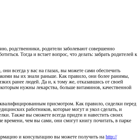
ению, родственники, родители заболевают совершенно
иться. Тогда и встает вопрос, что делать: забрать родителей к
они всегда у вас на глазах, вы можете сами обеспечить
акими вы их знали раньше. Как правило, они более ранимы,
зких ранее людей. Да и, к тому же, отказавшись от своей
х, которым нужны лекарства, больше витаминов, качественной
м квалифицированным присмотром. Как правило, сиделки перед
дицинских работников, которые могут и укол сделать, и
елки. Также вы сможете всегда придти и навестить своих
 времени, чем вы сами, они смогут книгу почитать, в парке
формацию и консультацию вы можете получить на
http://