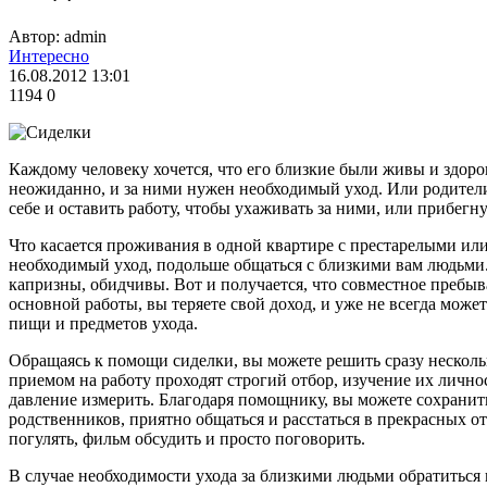
Автор: admin
Интересно
16.08.2012 13:01
1194
0
Каждому человеку хочется, что его близкие были живы и здоро
неожиданно, и за ними нужен необходимый уход. Или родители пр
себе и оставить работу, чтобы ухаживать за ними, или прибегн
Что касается проживания в одной квартире с престарелыми или 
необходимый уход, подольше общаться с близкими вам людьми. 
капризны, обидчивы. Вот и получается, что совместное пребыва
основной работы, вы теряете свой доход, и уже не всегда може
пищи и предметов ухода.
Обращаясь к помощи сиделки, вы можете решить сразу несколь
приемом на работу проходят строгий отбор, изучение их личн
давление измерить. Благодаря помощнику, вы можете сохранить 
родственников, приятно общаться и расстаться в прекрасных о
погулять, фильм обсудить и просто поговорить.
В случае необходимости ухода за близкими людьми обратитьс