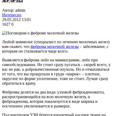
железы
Автор: admin
Интересно
29.05.2012 13:01
1627
0
Любой маммолог (специалист по лечению молочных желез)
вам скажет, что
фиброма молочной железы
– заболевание, с
которым он сталкивается чаще всего.
Выявляется фиброма либо на маммограмме, либо при
самообследовании. Не стоит сразу пугаться – скорей всего, у
вас не рак, а доброкачественная опухоль. Но и отмахиваться
от того, что вы прощупали в груди «шарик» – плотное,
округлое по форме уплотнение, тоже не стоит. Лучше сразу
обратиться к врачу.
Фибромы делятся на два вида: узловой фиброаденоматоз,
распространяющийся на всю молочную железу, и
фиброаденома, которая локализуется в виде шарика и
постепенно увеличивается в размерах.
Под контролем УЗИ берется крошечный кусочек ткани на