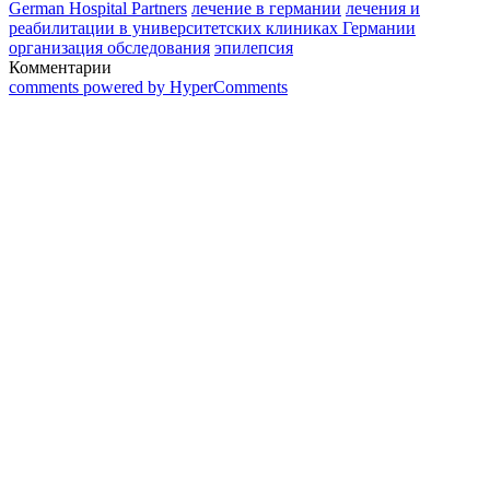
German Hospital Partners
лечение в германии
лечения и
реабилитации в университетских клиниках Германии
организация обследования
эпилепсия
Комментарии
comments powered by HyperComments