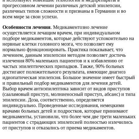
прогрессивном лечении различных детской эпилепсии,
различных типов сложности и признаны в Германии и во
всем мире за свои успехи.
Особенности лечения
. Медикаментозно лечение
осуществляется лечащим врачем, при индивидуальном
подборе медикаментов, которые действуют успокоительно на
нервные клетки головного мозга, что позволяет ему
нормально функционировать. Практика показывает, что
лечением, данным эпилепсии методом позволяет достичь
излечения 80% маленьких пациентов и к избавлению от
частых эпилептических припадков. Также, 90% больных
достигают положительного результата, имеющие диагноз
идиопатическая эпилепсия. Большое значение имеет быстрый
и правильный подбор медикаментов для лечения детей.
Выбор врачем антиэпилептика зависит от видов приступов
(сааламовый приступ, молниеносный приступ, абсанс) и типа
эпилепсии. Доза, соответственно, определяется
индивидуально. Проведенные исследования, немецкими
врачами больных детей и подростков, которые принимают
медикаменты, установили, что более чем две трети маленьких
пациентов с страдающих эпилепсией полностью излечились
от приступов и отказались от приема медикаментов.