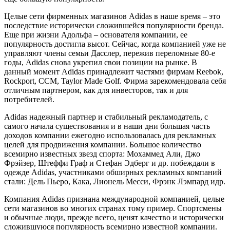
Целые сети фирменных магазинов Аdidas в наше время – это
последствие исторически сложившейся популярности бренда.
Еще при жизни Адольфа – основателя компании, ее
популярность достигла высот. Сейчас, когда компанией уже не
управляют члены семьи Дасслер, пережив переломные 80-е
годы, Adidas снова укрепил свои позиции на рынке. В
данный момент Adidas принадлежит частями фирмам Reebok,
Rockport, CCM, Taylor Made Golf. Фирма зарекомендовала себя
отличным партнером, как для инвесторов, так и для
потребителей.
Аdidas надежный партнер и стабильный рекламодатель, с
самого начала существования и в наши дни большая часть
доходов компании ежегодно использовалась для рекламных
целей для продвижения компании. Большое количество
всемирно известных звезд спорта: Мохаммед Али, Джо
Фрэйзер, Штеффи Граф и Стефан Эдберг и др. побеждали в
одежде Adidas, участниками обширных рекламных компаний
стали: Дель Пьеро, Кака, Лионель Месси, Фрэнк Лэмпард идр.
Компания Аdidas признана международной компанией, целые
сети магазинов во многих странах тому пример. Спортсмены
и обычные люди, прежде всего, ценят качество и исторически
сложившуюся популярность всемирно известной компании.