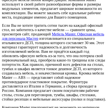
использует в своей работе разнообразные формы и размеры
модульных элементов, предлагает широкие возможности их
комплектации. Вы можете заказать себе идеальные рабочие
места, подходящие именно для Вашего помещения.
Если Вы не хотите тратить сотни тысяч на каждый офисный
стол, но заботитесь о качестве мебели — сравните цены,
просмотрев сайт, продающий
Мебель Master. Офисная мебель
для персонала Мастер
изготавливается из специального
итальянского ДСП, толщина которого составляет 30 мм. Этот
материал гарантирует надежность и долговечность
изготовляемой мебели. Вам не придётся каждый год
обновлять офисную мебель из-за того, что она потеряла свой
первоначальный вид, приобрела какие-то трещины или следы
потертости. Как правило, причиной всех дефектов на столах,
тумбах и шкафах является тонкое дешевое ДСП, из которого
создавалась мебель, и некачественная кромка. Кромка мебели
Master — ABS — представляет собой надежное
противоударное пластиковое покрытие. Фурнитура
доставляется из Италии и Германии, а сборка проходит в
России. Компания предлагает своим покупателям рабочие
столы, столы для переговоров, тумбы, шкафы, стеллажи,
стойки ресепшн и мебельные аксессуары (полки и подставки).
Компания Master предпочитает не экономить на материале.