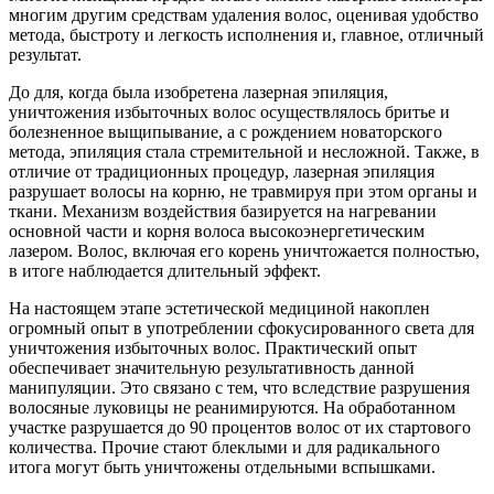
многим другим средствам удаления волос, оценивая удобство
метода, быстроту и легкость исполнения и, главное, отличный
результат.
До для, когда была изобретена лазерная эпиляция,
уничтожения избыточных волос осуществлялось бритье и
болезненное выщипывание, а с рождением новаторского
метода, эпиляция стала стремительной и несложной. Также, в
отличие от традиционных процедур, лазерная эпиляция
разрушает волосы на корню, не травмируя при этом органы и
ткани. Механизм воздействия базируется на нагревании
основной части и корня волоса высокоэнергетическим
лазером. Волос, включая его корень уничтожается полностью,
в итоге наблюдается длительный эффект.
На настоящем этапе эстетической медициной накоплен
огромный опыт в употреблении сфокусированного света для
уничтожения избыточных волос. Практический опыт
обеспечивает значительную результативность данной
манипуляции. Это связано с тем, что вследствие разрушения
волосяные луковицы не реанимируются. На обработанном
участке разрушается до 90 процентов волос от их стартового
количества. Прочие стают блеклыми и для радикального
итога могут быть уничтожены отдельными вспышками.