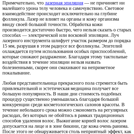
Примечательно, что
лазерная эпиляция
— не причиняет ни
малейшего урона телу человека и самочувствию. Световое
взаимодействие происходит исключительно на глубине
фолликула. Лазер не влияет на органы и кожу организма
ввиду своей большой точности. Обработка кожи
производится достаточно быстро, чего нельзя сказать о старых
способах — электрической или восковой эпиляции. Луч
лазерного инструмента шлифует участок размером до порядка
15 мм, разрушая в этом радиусе все фолликулы. Эпителий
охлаждается путем использования особых приспособлений,
которые снижают раздражение. Благодаря этому тактильные
воздействия в течение эпиляции нельзя назвать
болезненными, скорее они смахивают на неприметное
покалывание.
Любая представительница прекрасного пола стремится быть
привлекательной и эстетическая медицина получает все
большую популярность. В наши дни стоимость подобных
процедур существенно уменьшилась благодаря большой
конкуренции среди косметологических салонов красоты. В
течение небольшого срока можно сэкономить на регулярных
расходах, без которых не обойтись в рамках традиционных
способов удаления волос. Выжигание корней волос лазером
допускается на лице и в зоне бикини, где кожа очень ранима.
После этого не обнаруживается столь неприятный эффект, как