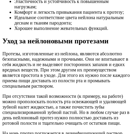
Эластичность и устойчивость к повышенным
нагрузкам;
Комфорт и легкость привыкания пациента к протезу;
Идеальное соответствие цвета нейлона натуральным
деснам и тканям пародонта;
Хорошее выполнение жевательных функций.
Уход за нейлоновыми протезами
Протезы, изготовленные из нейлона, являются абсолютно
безопасными, надежными и прочными. Они не впитывают в
себя жидкость и не выделяют посторонних запахов и едких
вредных веществ. При этом другим их преимуществом
является простота в уходе. Для этого их нужно после каждого
приема пищи доставать из полости рта и промывать
специальным раствором.
При отсутствии такой возможности (к примеру, на работе)
можно прополоскать полость рта освежающей и удаляющей
зубной налет жидкостью, а также почистить зубы
специализированной зубной пастой. Но в любом случае раз в
день нейлоновый протез нужно полностью доставать из
ротовой полости и тщательно очищать от остатков пищи.
На ночь протез погружается в дезинфицирующий раствор,