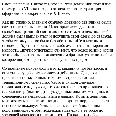
Слезные песни. Считается, что на Руси девичники появились
примерно в VI века н. э., но окончательно эта традиция
оформилась и закрепилась в XIII веке.
Как ни странно, главным обычаем древнего девичника были
слезы и печальные песни. Некоторые исследователи
свадебных традиций связывают это с тем, что девушка якобы
должна была выплакаться и иссушить свои слезы до свадьбы,
чтобы ее замужество было беззаботным. «Не плачешь за
столом — будешь плакать за столбом», — гласила народная
мудрость. Другие этнографы считают, что более ранние корни
этого обычая связаны с заключением брачных уз не по любви,
которое широко практиковалось у наших предков.
Со временем искренности в этих рыданиях поубавилось, и
они стали сугубо символически действием. Девушки
прочитали по заученным текстам и строго следовали
традиционному сценарию. Часто в унисон девушке
причитали ее подружки, а также специально приглашенная
плакальщица (вытница) — умудренная опытом женщина, в
совершенстве владеющая этим навыкам. Кстати, девичник
мог затянуться на несколько дней — до тех пор, пока в гости к
невесте не пожалует большая часть женской половины
родственников, чтобы поддержать девушку в ее тоске по
уходящей молодости и невинности. Правда, этот обряд