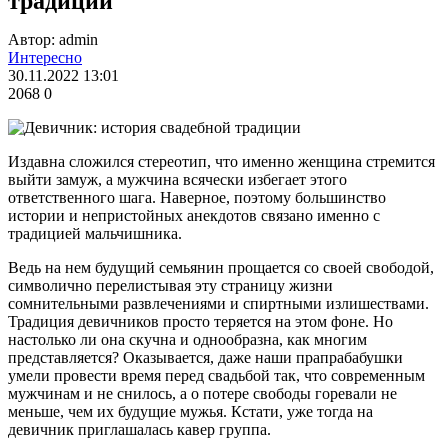
традиции
Автор: admin
Интересно
30.11.2022 13:01
2068
0
Издавна сложился стереотип, что именно женщина стремится
выйти замуж, а мужчина всячески избегает этого
ответственного шага. Наверное, поэтому большинство
истории и непристойных анекдотов связано именно с
традицией мальчишника.
Ведь на нем будущий семьянин прощается со своей свободой,
символично перелистывая эту страницу жизни
сомнительными развлечениями и спиртными излишествами.
Традиция девичников просто теряется на этом фоне. Но
настолько ли она скучна и однообразна, как многим
представляется? Оказывается, даже наши прапрабабушки
умели провести время перед свадьбой так, что современным
мужчинам и не снилось, а о потере свободы горевали не
меньше, чем их будущие мужья. Кстати, уже тогда на
девичник приглашалась кавер группа.