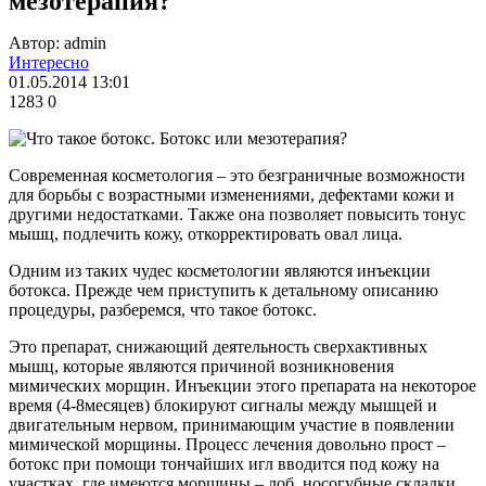
мезотерапия?
Автор: admin
Интересно
01.05.2014 13:01
1283
0
Современная косметология – это безграничные возможности
для борьбы с возрастными изменениями, дефектами кожи и
другими недостатками. Также она позволяет повысить тонус
мышц, подлечить кожу, откорректировать овал лица.
Одним из таких чудес косметологии являются инъекции
ботокса. Прежде чем приступить к детальному описанию
процедуры, разберемся, что такое ботокс.
Это препарат, снижающий деятельность сверхактивных
мышц, которые являются причиной возникновения
мимических морщин. Инъекции этого препарата на некоторое
время (4-8месяцев) блокируют сигналы между мышцей и
двигательным нервом, принимающим участие в появлении
мимической морщины. Процесс лечения довольно прост –
ботокс при помощи тончайших игл вводится под кожу на
участках, где имеются морщины – лоб, носогубные складки,