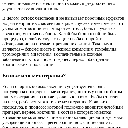
баланс, повышается эластичность кожи, в результате чего
улучшается ее внешний вид.
В целом, ботокс безопасен и не вызывает побочных эффектов,
но ряд неприятных моментов в ряде случаев имеет место – от
укола может возникнуть микрогематома, боль на участке
введения, местная слабость. Какой бы безопасной ни была
процедура, в любом случае пациент обязан пройти
обследование на предмет противопоказаний. Таковыми
являются – беременность и период кормления, гемофилия,
тромбофилия, миастения, воспалительные кожные
заболевания, в том числе и герпес, период обострений
хронических заболеваний.
Ботокс или мезотерапия?
Если говорить об омоложении, существует еще одна
популярная процедура – мезотерапия, поэтому вопрос ботокс
или мезотерапия возникает довольно часто. Чтобы ответить
на него, разберемся, что такое мезотерапия. Итак, это
процедура, в процессе которой подкожно вводится лечебный
препарат, вернее, коктейли, в составе которых имеются
витаминные комплексы, позитивно влияющие на тонус кожи,
ускоряющие процессы регенерации, воздействующие на
биологически активные точки, в результате чего улучшается