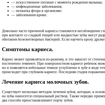
— искусственное питание с момента рождения малыша;
— инфекционные заболевания;
— нехватка фтора в организме;
— заболевания крови.
Довольно часто причиной кариеса становится несоблюдение ги
при контакте со сладкой пищей или жидкостью зубы могут разр
обитания болезнетворных бактерий. Если научить кроху дружить
Симптомы кариеса.
Кариес может проявляться по-разному, и это зависит от степе
постепенно темнеют. При поверхностном кариесе ребенок может
но и появляется небольшое темное углубление в зубе в виде т
происходит при глубоком кариесе. Последняя стадия поражения
Лечение кариеса молочных зубов.
Существует несколько методов лечения зубов, которые, в осно
на зубы наносится специальный раствор. Также нередко примен
два способа приостанавливают порчу зубов.