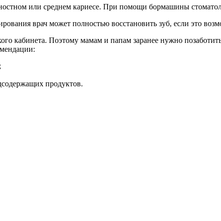
хностном или среднем кариесе. При помощи бормашины стомато
ирования врач может полностью восстановить зуб, если это возмо
кого кабинета. Поэтому мамам и папам заранее нужно позаботить
омендации:
;
одсодержащих продуктов.