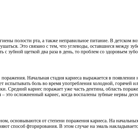
гиены полости рта, а также неправильное питание. В детском в
ушаться. Это связано с тем, что углеводы, оставшиеся между зу
 с зубной щеткой два раза в день, то проблем со здоровьем зуб
ни поражения. Начальная стадия кариеса выражается в появлении
 испытывать боль во время употребления холодной, горячей или
очки. Средний кариес поражает уже часть дентина, область пора
 – это осложненный кариес, когда воспалены зубные нервы десн
вном, основываются от степени поражения кариеса. На начальных
яют способ фторирования. В этом случае на эмаль накладывается