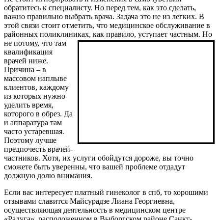
обратитесь к специалисту. Но перед тем, как это сделать,
важно правильно выбрать врача. Задача это не из легких. В
этой связи стоит отметить, что медицинское обслуживание в
районных поликлиниках, как правило, уступает частным. Но
не
потому, что там
квалификация
врачей ниже.
Причина – в
массовом наплыве
клиентов, каждому
из которых нужно
уделить время,
которого в обрез. Да
и аппаратура там
часто устаревшая.
Поэтому лучше
предпочесть врачей-
частников. Хотя, их услуги обойдутся дороже, вы точно
сможете быть уверенны, что вашей проблеме отдадут
должную долю внимания.
Если вас интересует платный гинеколог в спб, то хорошими
отзывами славится
Майсурадзе Лиана Георгиевна,
осуществляющая деятельность в медицинском центре
«Радуга», расположенном в Выборгском районе Санкт-