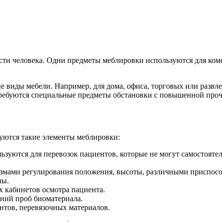
сти человека. Одни предметы меблировки используются для комф
 виды мебели. Например, для дома, офиса, торговых или развл
ребуются специальные предметы обстановки с повышенной прочн
ются такие элементы меблировки:
ьзуются для перевозок пациентов, которые не могут самостоят
змами регулирования положения, высоты, различными приспособ
ны.
х кабинетов осмотра пациента.
аний проб биоматериала.
тов, перевязочных материалов.