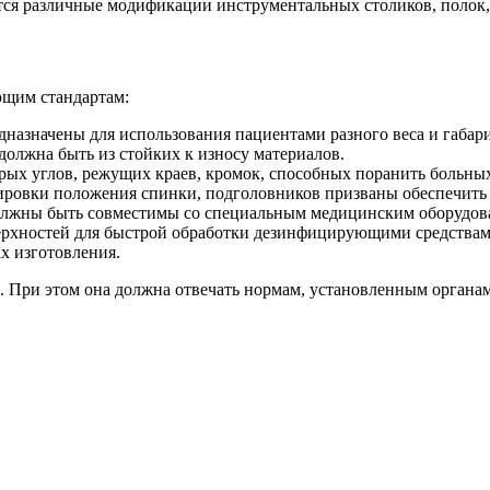
ся различные модификации инструментальных столиков, полок, 
ющим стандартам:
едназначены для использования пациентами разного веса и габа
олжна быть из стойких к износу материалов.
рых углов, режущих краев, кромок, способных поранить больных
ировки положения спинки, подголовников призваны обеспечить 
олжны быть совместимы со специальным медицинским оборудов
верхностей для быстрой обработки дезинфицирующими средствам
х изготовления.
 При этом она должна отвечать нормам, установленным органам