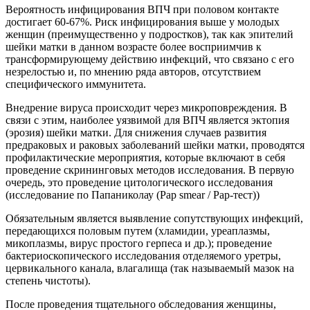
Вероятность инфицирования ВПЧ при половом контакте
достигает 60-67%. Риск инфицирования выше у молодых
женщин (преимущественно у подростков), так как эпителий
шейки матки в данном возрасте более восприимчив к
трансформирующему действию инфекций, что связано с его
незрелостью и, по мнению ряда авторов, отсутствием
специфического иммунитета.
Внедрение вируса происходит через микроповреждения. В
связи с этим, наиболее уязвимой для ВПЧ является эктопия
(эрозия) шейки матки. Для снижения случаев развития
предраковых и раковых заболеваний шейки матки, проводятся
профилактические мероприятия, которые включают в себя
проведение скрининговых методов исследования. В первую
очередь, это проведение цитологического исследования
(исследование по Папаниколау (Pap smear / Рар-тест))
Обязательным является выявление сопутствующих инфекций,
передающихся половым путем (хламидии, уреаплазмы,
микоплазмы, вирус простого герпеса и др.); проведение
бактериоскопического исследования отделяемого уретры,
цервикального канала, влагалища (так называемый мазок на
степень чистоты).
После проведения тщательного обследования женщины,