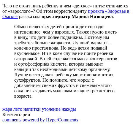
Чего не стоит пить ребенку и чем «детское» питье отличается
от «взрослого»? Об этом корреспонденту
проекта «Здоровье в
Омске»
рассказала
врач-педиатр Марина Низовцева
:
Обмен веществ у детей происходит гораздо
интенсивнее, чем у взрослых. Также нужно иметь
в виду, что дети более подвижны. Поэтому им
требуется больше жидкости. Лучший вариант –
конечно простая вода. Но ведь детям подавай
вкусненькое. Ни в коем случае не поите ребенка
газировкой. В ней содержится масса консервантов
и ортофосфорная кислота, которая выводит
кальций так необходимый детскому организму.
Лучше всего давать ребенку морс или компот из
сухофруктов. Но помните, что морсы с
добавлением свежих фруктов и свежевыжатого
сока нельзя давать малышам младше трехлетнего
возраста.
жара
лето
напитки
утоление жажды
Комментарии
comments powered by HyperComments