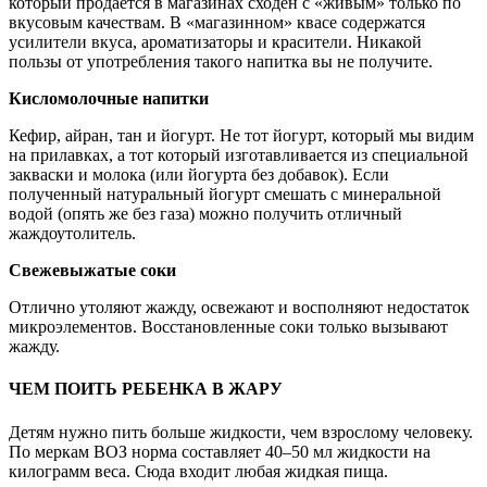
который продается в магазинах сходен с «живым» только по
вкусовым качествам. В «магазинном» квасе содержатся
усилители вкуса, ароматизаторы и красители. Никакой
пользы от употребления такого напитка вы не получите.
Кисломолочные напитки
Кефир, айран, тан и йогурт. Не тот йогурт, который мы видим
на прилавках, а тот который изготавливается из специальной
закваски и молока (или йогурта без добавок). Если
полученный натуральный йогурт смешать с минеральной
водой (опять же без газа) можно получить отличный
жаждоутолитель.
Свежевыжатые соки
Отлично утоляют жажду, освежают и восполняют недостаток
микроэлементов. Восстановленные соки только вызывают
жажду.
ЧЕМ ПОИТЬ РЕБЕНКА В ЖАРУ
Детям нужно пить больше жидкости, чем взрослому человеку.
По меркам ВОЗ норма составляет 40–50 мл жидкости на
килограмм веса. Сюда входит любая жидкая пища.