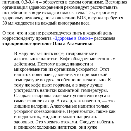
питания, 0,3-0,4 л – образуется в самом организме. Всемирная
организация здравоохранения рекомендует рассчитывать
потребность в воде исходя из массы тела. Так, взрослому
здоровому человеку, по заключению ВОЗ, в сутки требуется
30 мл жидкости на каждый килограмм веса.
О том, что и как не рекомендуется пить в жаркий день
корреспонденту проекта
«Здоровье в Омске»
рассказала
эндокринолог диетолог Ольга Атаманенко
:
В жару нельзя пить кофе, газированные и
алкогольные напитки. Кофе обладает мочегонным
действием. Поэтому вывод жидкости и
микроэлементов из организма ускоряется. Этот
напиток повышает давление, что при высокой
температуре воздуха особенно не желательно. К
тому же кофе пьют горячим, а в жару лучше
употреблять напитки комнатной температуры.
Сладкая газировка содержит усилители вкуса и
самое главное сахар. А сахар, как известно, — это
лишние калории. Алкогольные напитки только
ускоряют обезвоживание. Переизбыток, также как
и недостаток, жидкости может навредить
здоровью. Это чревато отеками. Следует избегать
и слишком холодных напитков, они хуже