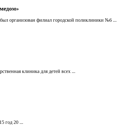
омедом»
был организован филиал городской поликлиники №6 ...
твенная клиника для детей всех ...
 год 20 ...