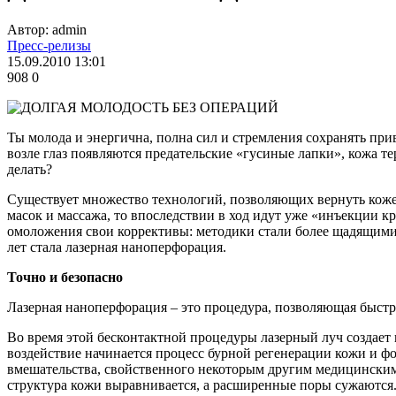
Автор: admin
Пресс-релизы
15.09.2010 13:01
908
0
Ты молода и энергична, полна сил и стремления сохранять при
возле глаз появляются предательские «гусиные лапки», кожа те
делать?
Существует множество технологий, позволяющих вернуть коже 
масок и массажа, то впоследствии в ход идут уже «инъекции к
омоложения свои коррективы: методики стали более щадящими
лет стала лазерная наноперфорация.
Точно и безопасно
Лазерная наноперфорация – это процедура, позволяющая быстр
Во время этой бесконтактной процедуры лазерный луч создает 
воздействие начинается процесс бурной регенерации кожи и фо
вмешательства, свойственного некоторым другим медицинским
структура кожи выравнивается, а расширенные поры сужаются