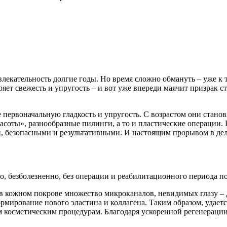
влекательность долгие годы. Но время сложно обмануть – уже к 
ряет свежесть и упругость – и вот уже впереди маячит призрак с
первоначальную гладкость и упругость. С возрастом они станов
расоты», разнообразные пилинги, а то и пластические операции.
, безопасными и результативными. И настоящим прорывом в дел
о, безболезненно, без операции и реабилитационного периода 
в кожном покрове множество микроканалов, невидимых глазу – д
рмирование нового эластина и коллагена. Таким образом, удает
 косметическим процедурам. Благодаря ускоренной регенерации
.