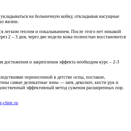
 укладываться на больничную койку, откладывая насущные
аз жизни.
ся легким теплом и покалыванием. После этого нет никакой
рез 2 – 3 дня, через две недели кожа полностью восстановится
я достижения и закрепления эффекта необходим курс – 2-3
ледствиями перенесенной в детстве оспы, постакне,
ны самые деликатные зоны — шея, декольте, кисти рук и
 единственный эффективный метод сужения расширенных пор.
e-clinic.ru