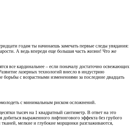
тридцати годам ты начинаешь замечать первые следы увядания:
тарости. А ведь впереди еще большая часть жизни! Что же
ятся все кардинальнее – если поначалу достаточно освежающих
 Развитие лазерных технологий внесло в индустрию
е борьбы с возрастными изменениями за последние двадцать
помолодеть с минимальным риском осложнений.
есятки тысяч на 1 квадратный сантиметр. В ответ на это
ся добиться выраженного лифтингового эффекта без грубого
 тканей, мелкие и глубокие морщинки разглаживаются,