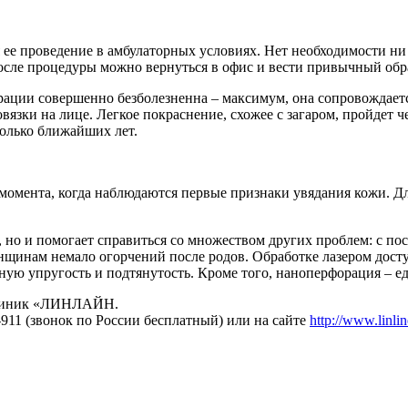
ее проведение в амбулаторных условиях. Нет необходимости ни
после процедуры можно вернуться в офис и вести привычный обр
рации совершенно безболезненна – максимум, она сопровождает
язки на лице. Легкое покраснение, схожее с загаром, пройдет че
олько ближайших лет.
омента, когда наблюдаются первые признаки увядания кожи. Дл
но и помогает справиться со множеством других проблем: с пос
инам немало огорчений после родов. Обработке лазером доступ
ьную упругость и подтянутость. Кроме того, наноперфорация –
 клиник «ЛИНЛАЙН.
-911 (звонок по России бесплатный) или на сайте
http://www.linlin