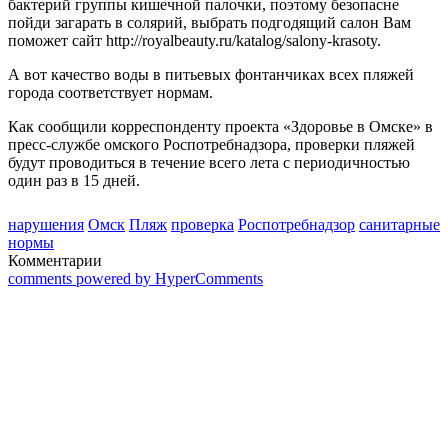
бактерий группы кишечной палочки, поэтому безопасне
пойди загарать в солярий, выбрать подгодящий салон Вам
поможет сайт http://royalbeauty.ru/katalog/salony-krasoty.
А вот качество воды в питьевых фонтанчиках всех пляжей
города соответствует нормам.
Как сообщили корреспонденту проекта «Здоровье в Омске» в
пресс-службе омского Роспотребнадзора, проверки пляжей
будут проводиться в течение всего лета с периодичностью
один раз в 15 дней.
нарушения
Омск
Пляж
проверка
Роспотребнадзор
санитарные
нормы
Комментарии
comments powered by HyperComments