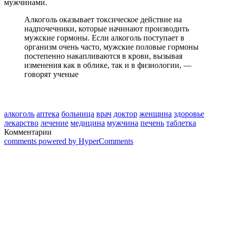
мужчинами.
Алкоголь оказывает токсическое действие на
надпочечники, которые начинают производить
мужские гормоны. Если алкоголь поступает в
организм очень часто, мужские половые гормоны
постепенно накапливаются в крови, вызывая
изменения как в облике, так и в физиологии, —
говорят ученые
алкоголь
аптека
больница
врач
доктор
женщина
здоровье
лекарство
лечение
медицина
мужчина
печень
таблетка
Комментарии
comments powered by HyperComments