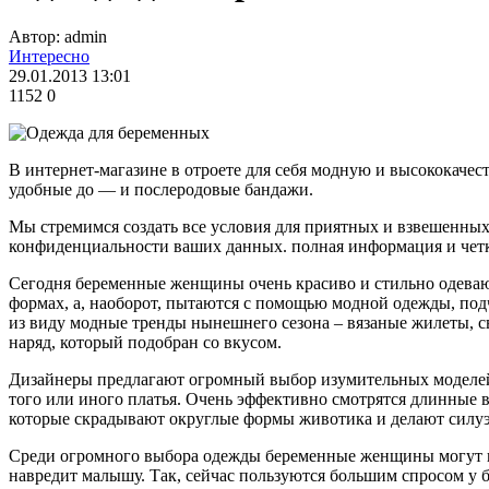
Автор: admin
Интересно
29.01.2013 13:01
1152
0
В интернет-магазине в отроете для себя модную и высококаче
удобные до — и послеродовые бандажи.
Мы стремимся создать все условия для приятных и взвешенных
конфиденциальности ваших данных. полная информация и четки
Сегодня беременные женщины очень красиво и стильно одеваю
формах, а, наоборот, пытаются с помощью модной одежды, под
из виду модные тренды нынешнего сезона – вязаные жилеты, с
наряд, который подобран со вкусом.
Дизайнеры предлагают огромный выбор изумительных моделей 
того или иного платья. Очень эффективно смотрятся длинные 
которые скрадывают округлые формы животика и делают силуэ
Среди огромного выбора одежды беременные женщины могут выб
навредит малышу. Так, сейчас пользуются большим спросом у б