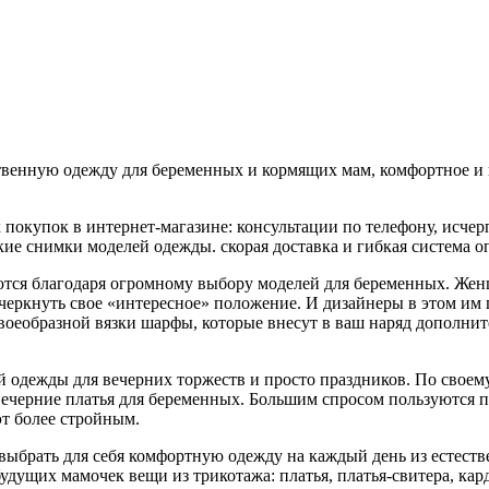
ственную одежду для беременных и кормящих мам, комфортное и 
 покупок в интернет-магазине: консультации по телефону, исче
е снимки моделей одежды. скорая доставка и гибкая система оп
тся благодаря огромному выбору моделей для беременных. Женщ
черкнуть свое «интересное» положение. И дизайнеры в этом им 
воеобразной вязки шарфы, которые внесут в ваш наряд дополни
одежды для вечерних торжеств и просто праздников. По своему
вечерние платья для беременных. Большим спросом пользуются п
т более стройным.
рать для себя комфортную одежду на каждый день из естественн
удущих мамочек вещи из трикотажа: платья, платья-свитера, кар