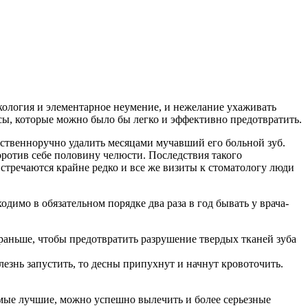
кология и элементарное неумение, и нежелание ухаживать
ссы, которые можно было бы легко и эффективно предотвратить.
ственноручно удалить месяцами мучавший его больной зуб.
оротив себе половину челюсти. Последствия такого
стречаются крайне редко и все же визиты к стоматологу люди
димо в обязательном порядке два раза в год бывать у врача-
раньше, чтобы предотвратить разрушение твердых тканей зуба
лезнь запустить, то десны припухнут и начнут кровоточить.
мые лучшие, можно успешно вылечить и более серьезные