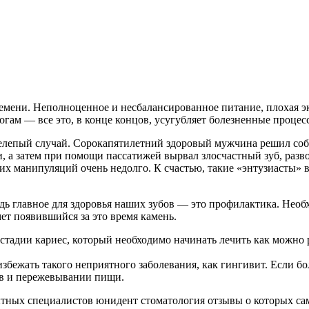
емени. Неполноценное и несбалансированное питание, плохая э
логам — все это, в конце концов, усугубляет болезненные проце
нелепый случай. Сорокапятилетний здоровый мужчина решил соб
, а затем при помощи пассатижей вырвал злосчастный зуб, разв
х манипуляций очень недолго. К счастью, такие «энтузиасты» в
дь главное для здоровья наших зубов — это профилактика. Необхо
ет появившийся за это время камень.
стадии кариес, который необходимо начинать лечить как можно 
збежать такого неприятного заболевания, как гингивит. Если бо
ов и пережевывании пищи.
тных специалистов юнидент стоматология отзывы о которых са