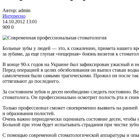
Автор: admin
Интересно
14.10.2012 13:01
909
0
Больные зубы у людей — это, к сожалению, примета нашего вр
за зубами, да еще глупая «пещерная» боязнь визитов к стомато
В конце 90-х годов на Украине был зафиксирован ужасный и 
Перед операцией в целях обезболивания он выпил стакан водки
самолечения были самыми трагическими. Прожил он после таки
оттягивают до последнего.
За состоянием зубов и десен необходимо следить постоянно. Ве
стоматолога. Он профессионально осмотрит полость рта и сним
Только профессионал сможет своевременно выявить на ранней 
и образования полостей.
Очень важно периодически оценивать состояние десен, чтобы и
Больной при этом будет испытывать страдания при чистке зуб
С помощью современной стоматологической аппаратуры и опы