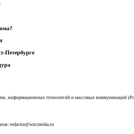
о
дома?
и
т-Петербурге
дура
вязи, информационных технологий и массовых коммуникаций (Ро
ов: redactor@sorcmedia.ru