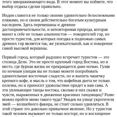
этого завораживающего вида. В этот момент вы поймете, что
выбор отдыха сделан правильно.
Индия славится не только своими удивительно белоснежными
пляжами, но и своим действительно богатым культурным
наследием. Здесь перемешаны и древние
достопримечательности, и неповторимая природа, которая
манит к себе не только альпинистов — покорителей гор, но
просто туристов, для которых поездка к подножью самых
древних гор является так, же увлекательной, как и покорение
самой высокой вершины.
Первый город, который радушно встречает туристов — это
столица Дели. Это не просто крупный город Востока, но и
место, где бурная жизнь не прекращается даже ночью. Гуляя
по ночным улицам вы не только можете попробовать
удивительные восточные сладости, но и выпить чашечку
крепкого кофе, и мысль о том, что кофейная диета не только
полезна, но и приносит удовольствие придет к вам сама. А
эти увлекающие танцы востока, сколько в них сказки и
чувств, выраженных в движении красивых танцовщиц? Разве
можно пройти мимо такого чуда? Увидев на улице укротителя
змей — волшебного факира, не стоит сильно удивляться. В
этой стране это довольно привычное явление. Но у туристов
такой человек вызывает не только восторг, но и восхищение