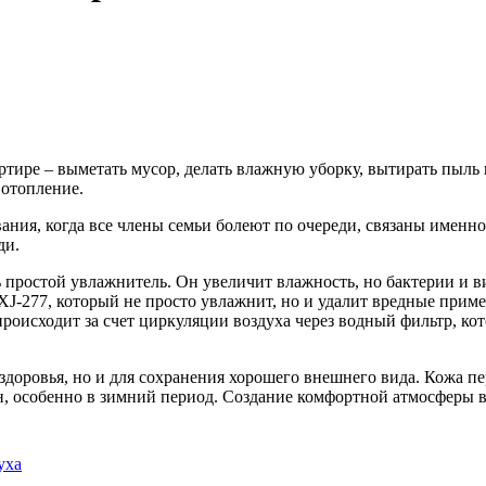
ире – выметать мусор, делать влажную уборку, вытирать пыль на
 отопление.
вания, когда все члены семьи болеют по очереди, связаны имен
ди.
 простой увлажнитель. Он увеличит влажность, но бактерии и 
J-277, который не просто увлажнит, но и удалит вредные приме
роисходит за счет циркуляции воздуха через водный фильтр, ко
здоровья, но и для сохранения хорошего внешнего вида. Кожа пе
н, особенно в зимний период. Создание комфортной атмосферы в 
уха