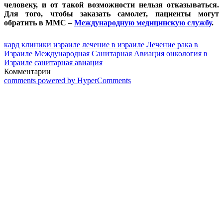
человеку, и от такой возможности нельзя отказываться.
Для того, чтобы заказать самолет, пациенты могут
обратить в ММС –
Международную медицинскую службу
.
кард
клиники израиле
лечение в израиле
Лечение рака в
Израиле
Международная Санитарная Авиация
онкология в
Израиле
санитарная авиация
Комментарии
comments powered by HyperComments