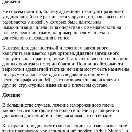
движения.
Не совсем понятно, почему адгезивный капсулит развивается
у одних людей и не развивается у других, но, чаще всего, он
развивается у людей, у которых была длительная
иммобилизация плеча из-за оперативных вмешательств на
плече вследствие травм, например перелома плеча и
длительного нахождения в гипсе.
Как правило, диагностикой и лечением адгезивного
капсулита занимается врач-ортопед.
Диагноз
адгезивного
капсулита, как правило, может быть поставлен на основании
данных осмотра и истории болезни. Но при необходимости
выработки адекватной тактики лечения могут быть назначены
инструментальные методы исследования, например
рентгенография или МРТ, что позволяет также исключить
другие структурные изменения в плечевом суставе.
Лечение
В большинстве случаев, лечение замороженного плеча
заключается в контроле над болью в плече и расширению
диапазона движений в плече, насколько это возможно.
Как правило, медикаментозное лечение включает назначение
таких препаратов, как аспирин и ибупрофен (Advil, Motrin.) и