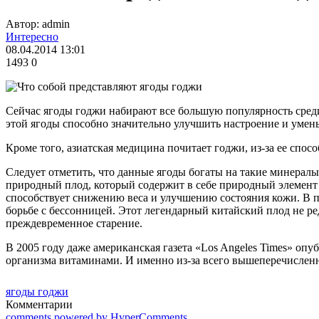
Автор: admin
Интересно
08.04.2014 13:01
1493
0
Сейчас ягоды годжи набирают все большую популярность среди 
этой ягоды способно значительно улучшить настроение и умень
Кроме того, азиатская медицина почитает годжи, из-за ее спос
Следует отметить, что данные ягоды богаты на такие минералы
природный плод, который содержит в себе природный элемент г
способствует снижению веса и улучшению состояния кожи. В п
борьбе с бессонницей. Этот легендарный китайский плод не ре
преждевременное старение.
В 2005 году даже американская газета «Los Angeles Times» опу
организма витаминами. И именно из-за всего вышеперечислен
ягоды годжи
Комментарии
comments powered by HyperComments