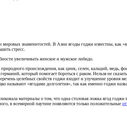
мировых знаменитостей. В Азии ягоды годжи известны, как «яго
шить стресс.
обности увеличивать женское и мужское либидо.
 природного происхождения, как цинк, селен, кальций, медь, фо
ерманий, который помогает бороться с раком. Нельзя не сказат
еречень целебных свойств годжи входит и улучшение уровня ме
дко называют «ягодами долголетия», так как именно годжи назв
бликовала материалы о том, что одна столовая ложка ягод годжи
ного, в всемирной паутине появляются только положительные
от